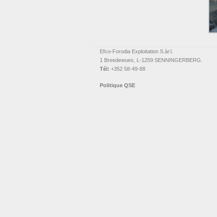
Efco-Forodia Exploitation S.àr.l.
1 Breedewues, L-1259 SENNINGERBERG.
Tél:
+352 58-49-88
Politique QSE