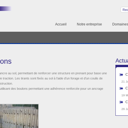
Accueil
Notre entreprise
Domaines 
lons
Actua
e ancre au sol, permettant de renforcer une structure en prenant pour base une
C
e traction. Les tirants sont fixés au sol à l’aide d’un forage et d’un coulis de
21 J
struction.
C
tilisant des boulons permettant une adhérence renforcée pour un ancrage
19 M
C
26 J