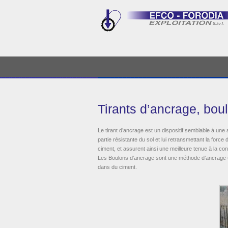
Tirants d’ancrage, bou
Le tirant d’ancrage est un dispositif semblable à un
partie résistante du sol et lui retransmettant la force d
ciment, et assurent ainsi une meilleure tenue à la con
Les Boulons d’ancrage sont une méthode d’ancrage u
dans du ciment.