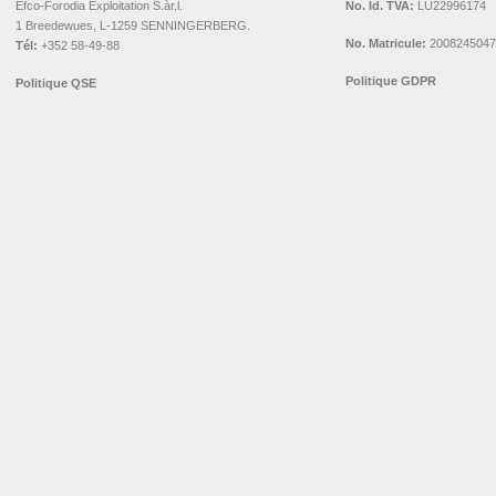
Efco-Forodia Exploitation S.àr.l.
No. Id. TVA:
LU22996174
1 Breedewues, L-1259 SENNINGERBERG.
No. Matricule:
2008245047
Tél:
+352 58-49-88
Politique GDPR
Politique QSE